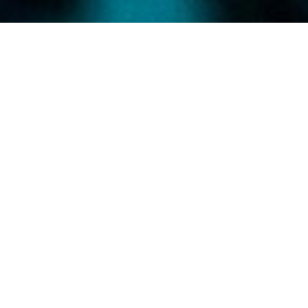
« L’intelligence est le
croisement de l’information et
de la stratégie,
»
François Moinet
.